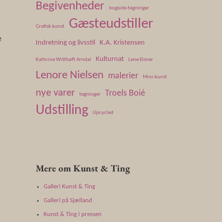
Begivenheder
bogside-tegninger
Gæsteudstiller
Grafisk kunst
e
Indretning og livsstil
K.A. Kristensen
Kulturnat
Kathrine Witthøft Arndal
Lene Elsner
Lenore Nielsen
malerier
Mini-kunst
nye varer
Troels Boié
tegninger
Udstilling
Upcycled
Mere om Kunst & Ting
Galleri Kunst & Ting
Galleri på Sjælland
Kunst & Ting i pressen