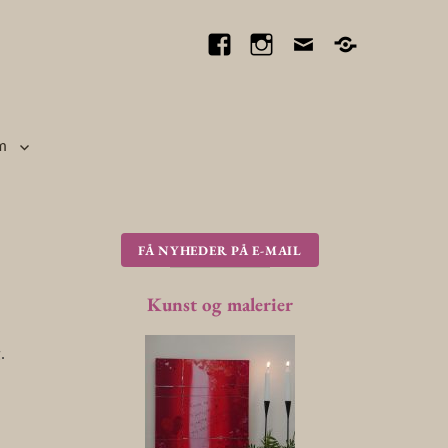
Facebook
Instagram
E-
Find
mail
vej
til
butikken
m
FÅ NYHEDER PÅ E-MAIL
Kunst og malerier
.