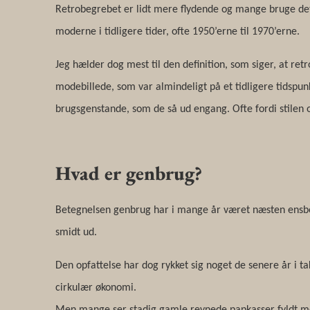
Retrobegrebet er lidt mere flydende og mange bruge det
moderne i tidligere tider, ofte 1950’erne til 1970’erne.
Jeg hælder dog mest til den definition, som siger, at retro
modebillede, som var almindeligt på et tidligere tidspunkt
brugsgenstande, som de så ud engang. Ofte fordi stilen o
Hvad er genbrug?
Betegnelsen genbrug har i mange år været næsten ensbe
smidt ud.
Den opfattelse har dog rykket sig noget de senere år i 
cirkulær økonomi.
Men mange ser stadig gamle revnede papkasser fyldt me