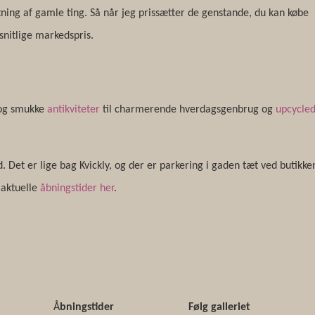
tning af gamle ting. Så når jeg prissætter de genstande, du kan købe
nitlige markedspris.
e og smukke
antikviteter
til charmerende hverdagsgenbrug og
upcycle
 Det er lige bag Kvickly, og der er parkering i gaden tæt ved butikke
 aktuelle
åbningstider her
.
Å
bningstider
Følg galleriet