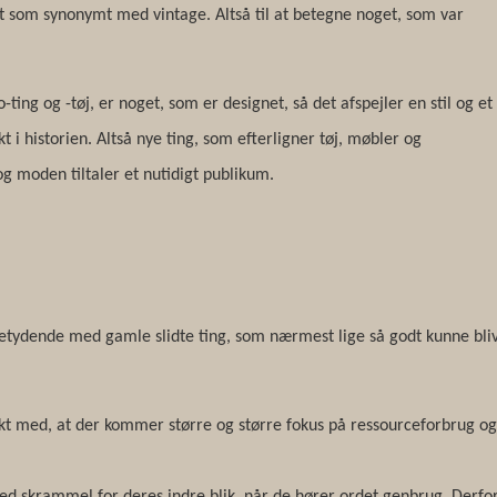
 som synonymt med vintage. Altså til at betegne noget, som var
-ting og -tøj, er noget, som er designet, så det afspejler en stil og et
 i historien. Altså nye ting, som efterligner tøj, møbler og
g moden tiltaler et nutidigt publikum.
tydende med gamle slidte ting, som nærmest lige så godt kunne bli
takt med, at der kommer større og større fokus på ressourceforbrug o
d skrammel for deres indre blik, når de hører ordet genbrug. Derfo