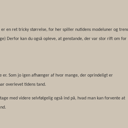
er en ret tricky størrelse, for her spiller nutidens modeluner og tren
age) Derfor kan du også opleve, at genstande, der var stor rift om for
e er. Som jo igen afhænger af hvor mange, der oprindeligt er
ar overlevet tidens tand.
itage med videre selvfølgelig også ind på, hvad man kan forvente at
and.