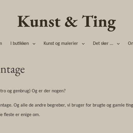
Kunst & Ting
m
I butikken
Kunst og malerier
Det sker …
O
intage
 retro og genbrug) Og er der nogen?
vintage. Og alle de andre begreber, vi bruger for brugte og gamle ting
e fleste er enige om.