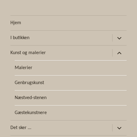
Hjem
udvid
I butikken
undermen
udvid
Kunst og malerier
undermen
Malerier
Genbrugskunst
Næstved-stenen
Gæstekunstnere
udvid
Det sker …
undermen