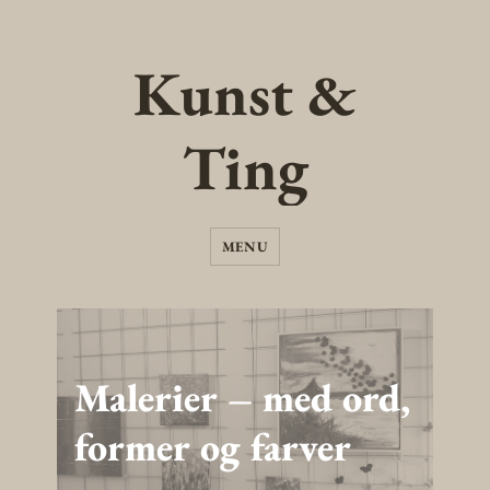
Kunst &
Ting
MENU
Malerier – med ord,
former og farver