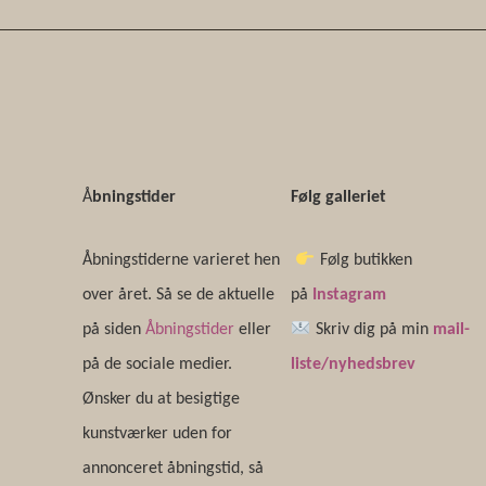
Å
bningstider
Følg galleriet
Åbningstiderne varieret hen
Følg butikken
over året. Så se de aktuelle
på
Instagram
på siden
Åbningstider
eller
Skriv dig på min
mail-
på de sociale medier.
liste/nyhedsbrev
Ønsker du at besigtige
kunstværker uden for
annonceret åbningstid, så