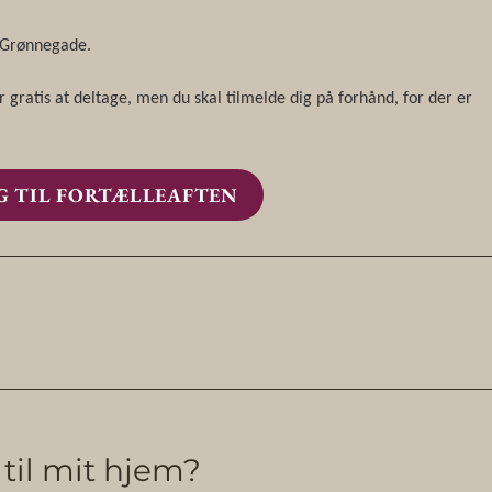
 Grønnegade.
 gratis at deltage, men du skal tilmelde dig på forhånd, for der er
G TIL FORTÆLLEAFTEN
n
til mit hjem?