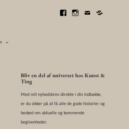
Facebook
Instagram
E-
Find
mail
vej
til
butikken
m
Bliv en del af universet hos Kunst &
Ting
Med mit nyhedsbrev direkte i din indbakke,
er du sikker på at få alle de gode historier og
besked om aktuelle og kommende
begivenheder.