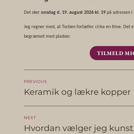
Det sker
onsdag d. 19. august 2026 kl. 19
på adressen i
Jeg regner med, at Torben fortæller cirka en time. Det er
begrænset med pladser.
TILMELD MI
Indlægsnavigatio
PREVIOUS
Keramik og lækre kopper
Previous
post:
NEXT
Hvordan vælger jeg kunst 
Next