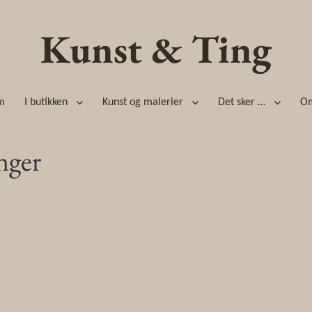
Kunst & Ting
m
I butikken
Kunst og malerier
Det sker …
O
inger