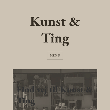
Kunst &
Ting
MENU
Find vej til Kunst &
Ting