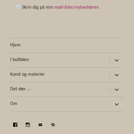
Skriv dig på min
mail-liste/nyhedsbrev
Hjem
udvid
I butikken
undermen
udvid
Kunst og malerier
undermen
udvid
Det sker …
undermen
udvid
Om
undermen
Facebook
Instagram
E-
Find
mail
vej