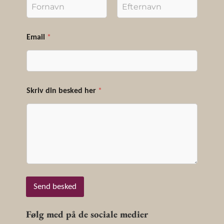
First
Last
Email
*
h
Skriv din besked her
*
e
r
*
S
k
r
i
v
Send besked
Følg med på de sociale medier